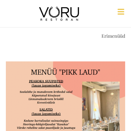
Erimenüüd