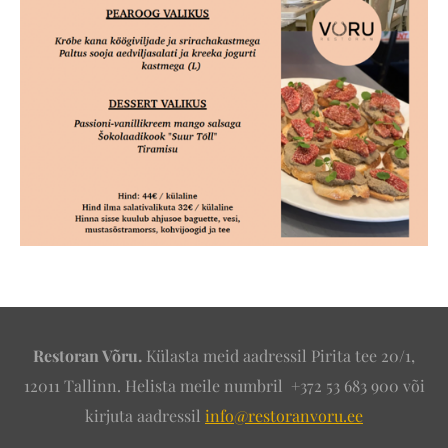
Restoran Võru.
Külasta meid aadressil Pirita tee 20/1,
12011 Tallinn. Helista meile numbril +372 53 683 900
või
kirjuta aadressil
info@restoranvoru.ee